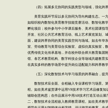
（四）拓展多元协同的实践类型与场域，强化跨界
美育实践环节应以多元协同为导向构建生态。一方
如组织校内数智化美育教学技能竞赛活动、数智化教
孵化项目；校外参与中小学课后服务、美术社团课指
开发、社区公共艺术教育活动、线上艺术展览策划、
面，建设跨界协同的美育实践空间与场域。如去年华东
室、劳动教育与美育综合实验室、虚拟仿真实验室，
优秀传统文化传承基地，并在校外联合师大教育集团
馆、各艺术教育机构、数字科技企业等场域共建教育
在真实多样的教学场景中提升岗位适配能力和跨界教
（五）深化数智技术与学习场景的跨界融合，提升
数智技术应全面、全程融入专业课程学习场景。第
程。如在美术鉴赏课中运用VR技术学习艺术品修复知识
辅助创意构思；在作品展示中用AR技术打造互动云展
二，数智技术全流程嵌入教师教育课程。如在美术教
师范生运用AI智能体分析学情、设计跨学科教案、生