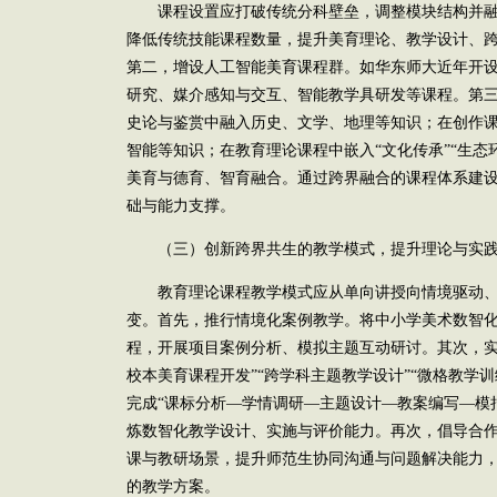
课程设置应打破传统分科壁垒，调整模块结构并融
降低传统技能课程数量，提升美育理论、教学设计、
第二，增设人工智能美育课程群。如华东师大近年开设
研究、媒介感知与交互、智能教学具研发等课程。第
史论与鉴赏中融入历史、文学、地理等知识；在创作
智能等知识；在教育理论课程中嵌入“文化传承”“生态
美育与德育、智育融合。通过跨界融合的课程体系建
础与能力支撑。
（三）创新跨界共生的教学模式，提升理论与实践
教育理论课程教学模式应从单向讲授向情境驱动、
变。首先，推行情境化案例教学。将中小学美术数智
程，开展项目案例分析、模拟主题互动研讨。其次，实
校本美育课程开发”“跨学科主题教学设计”“微格教学
完成“课标分析—学情调研—主题设计—教案编写—模
炼数智化教学设计、实施与评价能力。再次，倡导合
课与教研场景，提升师范生协同沟通与问题解决能力
的教学方案。