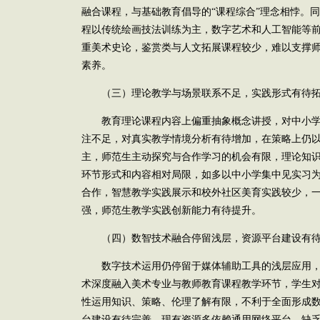
融合课程，与基础教育倡导的“课程综合”理念相悖。
程以传统绘画技法训练为主，数字艺术和人工智能等
重美术史论，鉴赏类与人文拓展课程较少，难以支撑
素养。
（三）理论教学与场景联系不足，实践形式有待
教育理论课程内容上偏重抽象概念讲授，对中小学
注不足，对真实教学情境分析有待增加，在策略上仍以
主，师范生主动探究与合作学习的机会有限，理论知
环节形式和内容相对局限，如多以中小学集中见实习
合作，智慧教学实践展示和校外社区美育实践较少，
强，师范生教学实践创新能力有待提升。
（四）数智技术融合停留浅层，资源平台建设有待
数字技术运用仍停留于媒体辅助工具的浅层应用，
术深度融入美术专业与教师教育课程教学环节，学生
性运用知识、策略、伦理了解有限，不利于全面形成
台建设有待完善，现有资源多依赖通用网络平台，缺乏