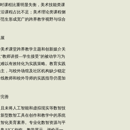
同时课程比重明显失衡，美术技能类课
前沿课程占比不足；美术理论类课程侧
师范生形成宽广的跨界教学视野与综合
拓展
美术课堂跨界教学主题和创新媒介关
“教师讲授—学生接受”的被动学习为
识难以有效转化为实践策略。教育实践
为主，与校外场馆及社区机构缺少稳定
一线教师和校外导师的实践指导仍需加
完善
且未将人工智能和虚拟现实等数智技
对新型数智工具在创作和教学中的系统
数智化美育素养。专业化数智资源与平
集AIGC创作、教学展示、评价于一