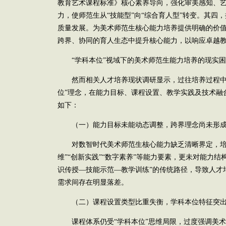
教育艺术课程标准》核心素养导向，强化审美感知、
力，使师范生从“技能型”向“综合育人型”转变。其四
质量发展。为美术师范生核心能力培养提供明确的价
跨界、协同的育人生态中提升核心能力，以响应卓越
“学科本位”视域下的美术师范生能力培养的现实困
然而相关人才培养现状调研显示，过往培养过程中
位”理念，在能力目标、课程设置、教学实践及技术融
如下：
（一）能力目标未能动态调整，跨界理念尚未形
对数智时代美术师范生核心能力缺乏清晰界定，培
维”“创新实践”“数字素养”等能力要素，更未对能力
识传授—技能示范—教学训练”的传统路径，导致人才
需求间存在明显落差。
（二）课程设置类型比重失衡，学科本位特征突
课程体系仍受“学科本位”思维局限，过度强调美术