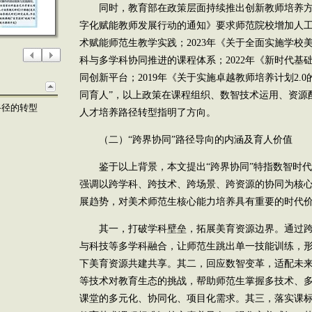
同时，教育部在政策层面持续推出创新教师培养方式
字化赋能教师发展行动的通知》要求师范院校增加人
术赋能师范生教学实践；2023年《关于全面实施学校
科与多学科协同推进的课程体系；2022年《新时代基
同创新平台；2019年《关于实施卓越教师培养计划2.
同育人”，以上政策在课程组织、数智技术运用、资源
路径的转型
人才培养路径转型指明了方向。
（二）“跨界协同”路径导向的内涵及育人价值
鉴于以上背景，本文提出“跨界协同”特指数智时代
强调以跨学科、跨技术、跨场景、跨资源的协同为核
展趋势，对美术师范生核心能力培养具有重要的时代
其一，打破学科壁垒，拓展美育资源边界。通过跨
与科技等多学科融合，让师范生跳出单一技能训练，
下美育资源共建共享。其二，回应数智变革，适配未
等技术对教育生态的挑战，帮助师范生掌握多技术、
课堂的多元化、协同化、项目化需求。其三，落实课