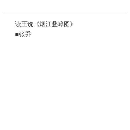
读王诜《烟江叠嶂图》
■张乔