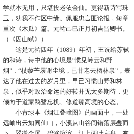
学就本无用，只堪投老依金仙。更得新诗写珠
玉，劝我不作区中缘。佩服忠言匪论报，短章
重次《木瓜》篇。元祐己巳正月初吉晋卿书。
（《囚山赋》）
这是元祐四年（1089）年初，王诜给苏轼
的和诗，诗中他的心境是“惯见岭云和野
烟”，“杖藜芒履谢尘境，已甘老去栖林泉”，表
达了他在过去的岁月里，早已习惯山野和林
泉，似乎对政治命运的好转并无太多期待，更
倾向于道家鸥鹭忘机、修道臻高境的心态。
小青绿本《烟江叠嶂图》的画面中，一处
远岫出云如同仙山，小溪从山谷间错落层叠而
下，翠微金屏，碧涨溶溶，江上两叶扁舟，有