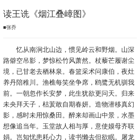
读王诜《烟江叠嶂图》
■张乔
忆从南涧北山边，惯见岭云和野烟。山深
路僻空吊影，梦惊松竹风萧然。杖藜芒履谢尘
境，已甘老去栖林泉。春篮采术问康伯，夜灶
养丹陪稚川。渔樵每笑坐争席，鸥鹭无机驯我
前。一朝忽作长安梦，此生犹欲更问天。归来
未央拜天子，枯荄敢自期春妍。造物潜移真幻
影，感时未用惊桑田。醉来却画山中景，水墨
想像追当年。玉堂故人相与厚，意使嫫母齐联
娟。岂知忧患耗心力，读书懒去但欲眠。屠龙