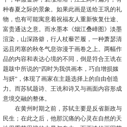
种春夏之际的景象。如果此画是送给王巩的礼
物，也有可能寓意着祝福友人重新恢复仕途、
富贵通达之意。而水墨本《烟江叠嶂图》淡墨
渲染，山深路僻，行人杖藜芒履，一种萧瑟清
远且闭塞的秋冬气息弥漫于画卷之上。两幅作
品的内容和表达心境的不同，倒是符合王诜在
题跋中所说的“四时为我供画本，巧自增损媸
与妍”，体现了画家在主题选择上的自由创造
力。而苏轼题诗、王诜和诗又与画面内容形成
意境交融的整体。
在黄州时期之前，苏轼主要是反省新政与
民生；在此之后，他那沉痛的心灵在自然的天