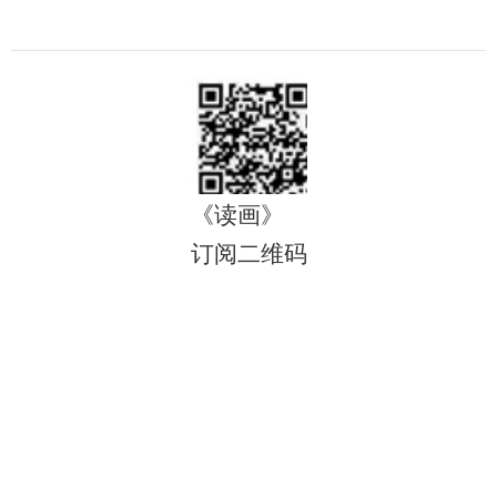
《读画》
订阅二维码