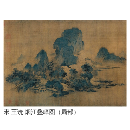
宋 王诜 烟江叠嶂图（局部）