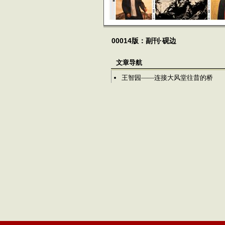
00014版：副刊·砚边
文章导航
王智园——连接大风堂往昔的桥