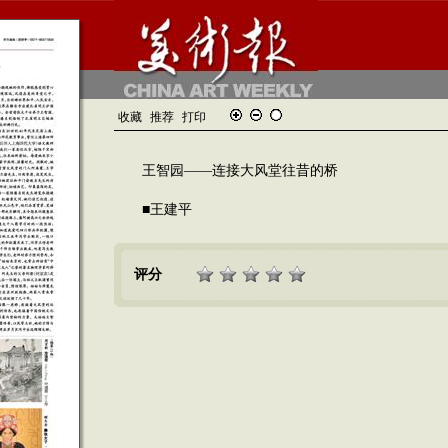
收藏
推荐
打印
王智园——连接大风堂往昔的桥
■王建平
评分