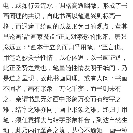
电，或如行云流水，调格高逸幽微。形成了书
画同理的共识，自此书画以笔遣兴则标高一
格，而迥途于绘画的以摹形为目的观点，董其
昌论画谓“画家魔道”正是对摹形的批评。唐张
彦远云：“画本于立意而归乎用笔。”至言也。
用笔之妙关乎性情，以心体道，以书画证道，
此正圣贤之意也，笔墨随性情发明于纸间，乃
是道之呈现，故此书画同理。或有人问：书画
不同者，画有形象，万化千变，而书则未有
之。余谓书虽无如画中形象万变而有结字之
难，结字之难亦同于画中形象之难。终归于用
笔，须任意挥去与结字形象相合，到达自然生
动，此乃内行至高之境，从心不逾矩，画中称