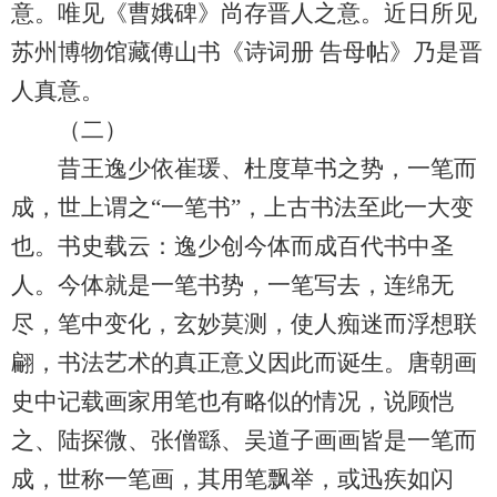
意。唯见《曹娥碑》尚存晋人之意。近日所见
苏州博物馆藏傅山书《诗词册 告母帖》乃是晋
人真意。
（二）
昔王逸少依崔瑗、杜度草书之势，一笔而
成，世上谓之“一笔书”，上古书法至此一大变
也。书史载云：逸少创今体而成百代书中圣
人。今体就是一笔书势，一笔写去，连绵无
尽，笔中变化，玄妙莫测，使人痴迷而浮想联
翩，书法艺术的真正意义因此而诞生。唐朝画
史中记载画家用笔也有略似的情况，说顾恺
之、陆探微、张僧繇、吴道子画画皆是一笔而
成，世称一笔画，其用笔飘举，或迅疾如闪