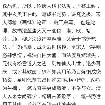
逸品也。所以，论唐人楷书法度，严整工致，
其中玄奥正在此一笔成书之势，讲究之极。宋
人邓椿《画继》论画：“愈工愈写。”也是此
理。故书法至唐人又一变也，虞、欧、褚、
薛、颜、柳之法度严整精准，又合于书势笔
法，非为描摹，成为后世楷模。至宋人书字则
恣肆纵情，禅法自性大盛，而法度规矩渐失，
元代有松雪道人之迹，则如仙人出世，逸少再
来，或评其软媚，殊不知其用笔乃百炼钢成绕
指柔，至明代董其昌则洗去“纵横习气”，返熟
为生拙，一笔古奇字更成清流，不俗与众。清
人以来崇尚碑学，精研古篆隶字，一笔书势运
用于其中，成就了有清一代的书法。