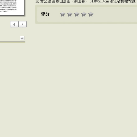
元 黄公望 富春山居图（剩山卷） 31.8×51.4cm 浙江省博物馆藏
评分