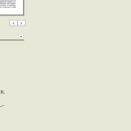
献礼
一”