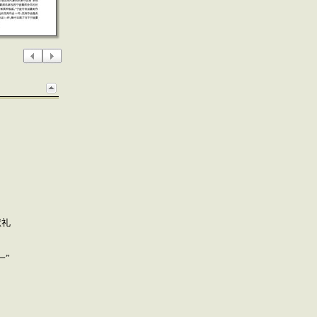
献礼
一”