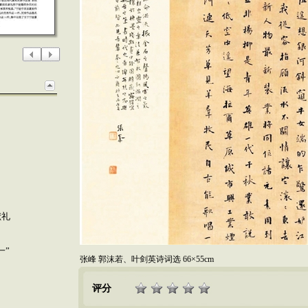
献礼
一”
张峰 郭沫若、叶剑英诗词选 66×55cm
评分