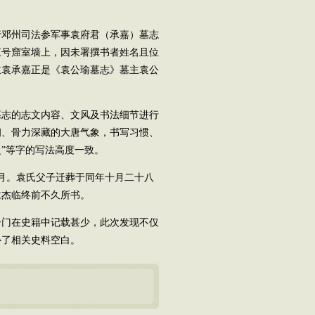
邓州司法参军事袁府君（承嘉）墓志
五号窟室墙上，因未署撰书者姓名且位
主袁承嘉正是《袁公瑜墓志》墓主袁公
志的志文内容、文风及书法细节进行
朗、骨力深藏的大唐气象，书写习惯、
之”等字的写法高度一致。
月。袁氏父子迁葬于同年十月二十八
仁杰临终前不久所书。
门在史籍中记载甚少，此次发现不仅
补了相关史料空白。