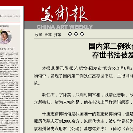
收藏
推荐
打印
国内第二例狄
存世书法被
本报讯 通讯员 报艺 据“洛阳发布”官方公众号6月
物馆中，发现了国内第二例狄仁杰存世书法，且很可
笔。
狄仁杰，字怀英，武周时期宰相，以清正忠耿、敢
众所熟知。鲜为人知的是，他在书法上同样造诣颇高
千唐志斋博物馆是我国唯一的墓志铭博物馆，也是
藏历代墓志石刻2000余方，以唐代为主，被史学界誉
故相州刺史袁府君（公瑜）墓志铭并序》（简称《袁