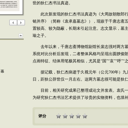
世的狄仁杰书法真迹。
此次新发现的狄仁杰书法真迹为《大周故朝散郎行
铭并序》（简称《袁承嘉墓志》），现嵌于千唐志斋
置较高、较为隐蔽，长期未引起注意。志文显示，墓
瑜之子。
去年以来，千唐志斋博物馆副馆长裴志强对两方墓
系统对比分析后发现，二者整体风格均呈现出圆腴俊
点画特征、结体用笔极其相似，尤其是“国”“哀”“呼”“
”
开幕
据记载，狄仁杰病逝于久视元年（公元700年）九
日，距狄公辞世仅一月左右。这两方墓志很可能是狄
目前，相关研究成果已整理成论文并发表。袁氏一
为研究狄仁杰书法艺术提供了珍贵的实物资料，也填
评分