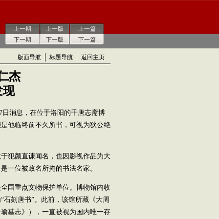
上一期
上一版
上一篇
下一期
下一版
下一篇
版面导航
标题导航
返回主页
仁杰
发现
27日消息，在位于洛阳的千唐志斋博
能是他临终前不久所书，可视为狄公绝
于犯颜直谏闻名，也因影视作品为大
，是一位被政名所掩的书法名家。
全国重点文物保护单位。博物馆内收
为“石刻唐书”。此前，该馆所藏《大周
公瑜墓志》），一直被视为国内唯一存