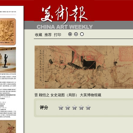
收藏
推荐
打印
晋 顾恺之 女史箴图（局部） 大英博物馆藏
评分