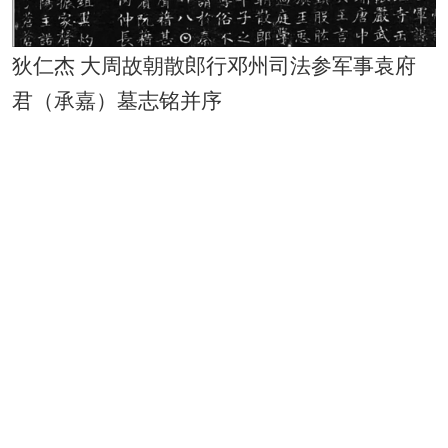
狄仁杰 大周故朝散郎行邓州司法参军事袁府
君（承嘉）墓志铭并序