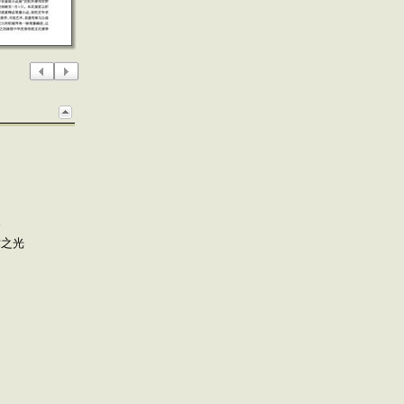
展
术之光