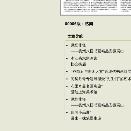
00006版：艺闻
文章导航
见怪非怪
——扬州八怪书画精品安徽展出
浙江省水彩画家
协会换届
“齐白石与湖湘人文”近现代书画特
同契丹青专题展感受“先生们”的艺
布里奇曼名画奇旅”
登陆上海美术馆
见怪非怪
——扬州八怪书画精品安徽展出
扇面小品展”
带来一抹笔墨幽凉