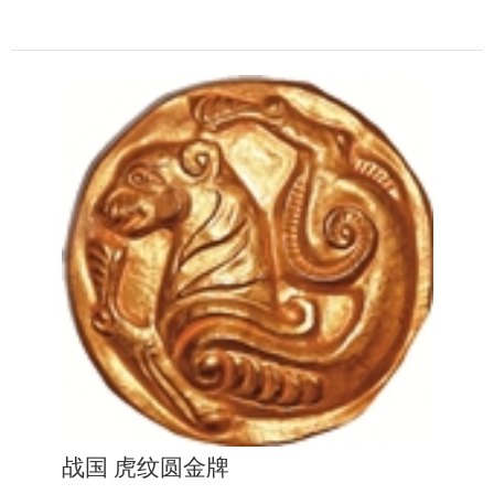
战国 虎纹圆金牌