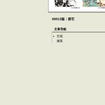
00013版：群艺
文章导航
艺苑
撷英