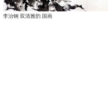
李治钢 双清雅韵 国画