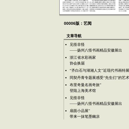
00006版：艺闻
文章导航
见怪非怪
——扬州八怪书画精品安徽展出
浙江省水彩画家
协会换届
“齐白石与湖湘人文”近现代书画特
同契丹青专题展感受“先生们”的艺
布里奇曼名画奇旅”
登陆上海美术馆
见怪非怪
——扬州八怪书画精品安徽展出
扇面小品展”
带来一抹笔墨幽凉