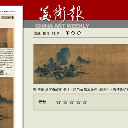
收藏
推荐
打印
宋 王诜 烟江叠嶂图 45.8×165.7cm 绢本设色 1088年 上海博物馆
评分