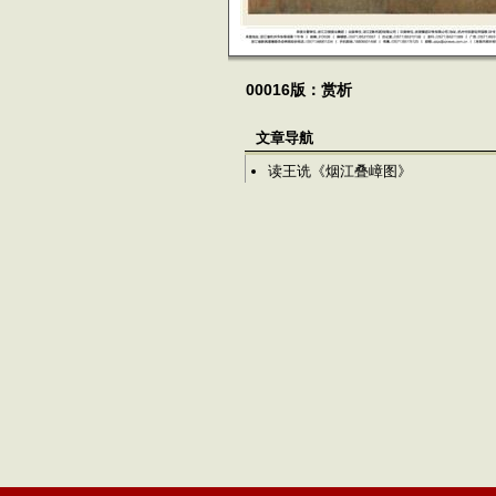
00016版：赏析
文章导航
读王诜《烟江叠嶂图》