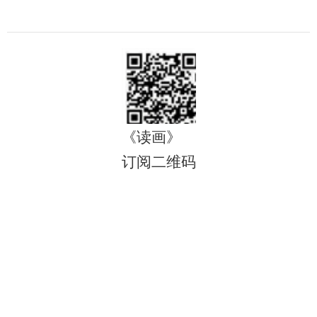
《读画》
订阅二维码