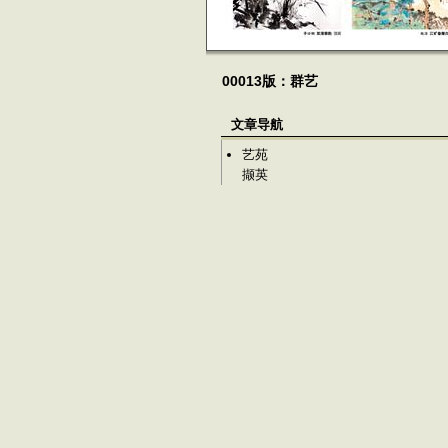
00013版：群艺
文章导航
艺苑
撷英